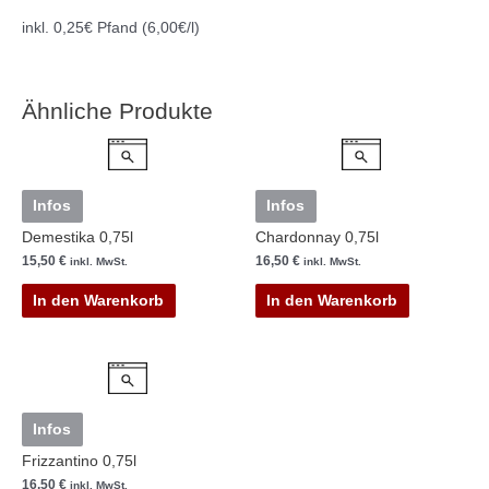
Cookie-Einstellungen
inkl. 0,25€ Pfand (6,00€/l)
Ähnliche Produkte
Infos
Infos
Demestika 0,75l
Chardonnay 0,75l
15,50
€
16,50
€
inkl. MwSt.
inkl. MwSt.
In den Warenkorb
In den Warenkorb
Infos
Frizzantino 0,75l
16,50
€
inkl. MwSt.