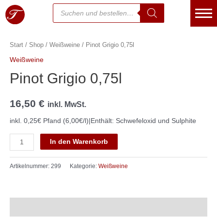
Start
/
Shop
/
Weißweine
/ Pinot Grigio 0,75l
Essen bestellen
Weißweine
Warenkorb
Pinot Grigio 0,75l
Kasse
16,50
€
inkl. MwSt.
Mein Konto
inkl. 0,25€ Pfand (6,00€/l)|Enthält: Schwefeloxid und Sulphite
Kontakt
In den Warenkorb
Über uns
Artikelnummer:
299
Kategorie:
Weißweine
Jetzt Anrufen
Speisekarte
Beschreibung