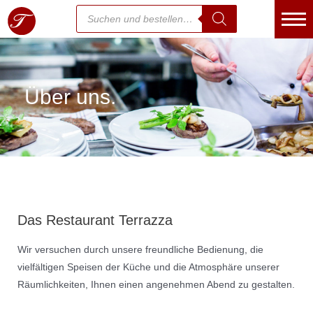
Essen bestellen
Über uns.
Warenkorb
Kasse
Mein Konto
Kontakt
Das Restaurant Terrazza
Über uns
Wir versuchen durch unsere freundliche Bedienung, die
Jetzt Anrufen
vielfältigen Speisen der Küche und die Atmosphäre unserer
Räumlichkeiten, Ihnen einen angenehmen Abend zu gestalten.
Speisekarte