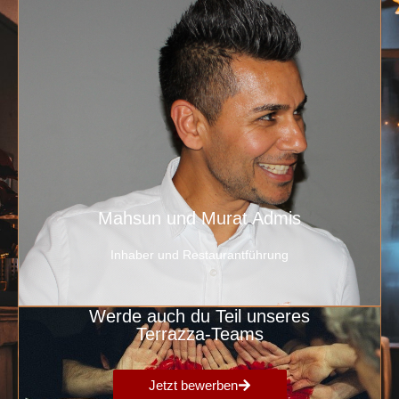
Mahsun und Murat Admis
Inhaber und Restaurantführung
Werde auch du Teil unseres
Terrazza-Teams
Jetzt bewerben