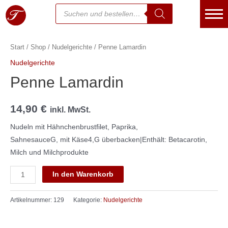
Start
/
Shop
/
Nudelgerichte
/ Penne Lamardin
Essen bestellen
Nudelgerichte
Warenkorb
Penne Lamardin
Kasse
14,90
€
inkl. MwSt.
Mein Konto
Nudeln mit Hähnchenbrustfilet, Paprika,
SahnesauceG, mit Käse4,G überbacken|Enthält: Betacarotin,
Kontakt
Milch und Milchprodukte
Über uns
In den Warenkorb
Jetzt Anrufen
Artikelnummer:
129
Kategorie:
Nudelgerichte
Speisekarte