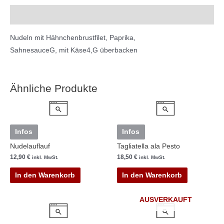
Cookie-Einstellungen
Beschreibung
Nudeln mit Hähnchenbrustfilet, Paprika,
SahnesauceG, mit Käse4,G überbacken
Ähnliche Produkte
Infos
Infos
Nudelauflauf
Tagliatella ala Pesto
12,90
€
18,50
€
inkl. MwSt.
inkl. MwSt.
In den Warenkorb
In den Warenkorb
AUSVERKAUFT