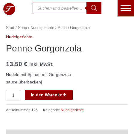
Start
/
Shop
/
Nudelgerichte
/ Penne Gorgonzola
Essen bestellen
Nudelgerichte
Warenkorb
Penne Gorgonzola
Kasse
13,50
€
inkl. MwSt.
Mein Konto
Nudeln mit Spinat, mit Gorgonzola-
sauce überbacken|
Kontakt
In den Warenkorb
Über uns
Jetzt Anrufen
Artikelnummer:
126
Kategorie:
Nudelgerichte
Speisekarte