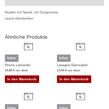
Beschreibung
Cookie-Einstellungen
Nudeln mit Spinat, mit Gorgonzola-
sauce überbacken
Ähnliche Produkte
Infos
Infos
Penne Lamardin
Lasagne Eiernudeln
14,90
€
13,50
€
inkl. MwSt.
inkl. MwSt.
In den Warenkorb
In den Warenkorb
Infos
Infos