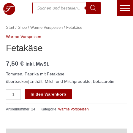
Start
/
Shop
/
Warme Vorspeisen
/ Fetakäse
Essen bestellen
Warme Vorspeisen
Warenkorb
Fetakäse
Kasse
7,50
€
inkl. MwSt.
Mein Konto
Tomaten, Paprika mit Fetakäse
überbacken|Enthält: Milch und Milchprodukte, Betacarotin
Kontakt
In den Warenkorb
Über uns
Jetzt Anrufen
Artikelnummer:
24
Kategorie:
Warme Vorspeisen
Speisekarte