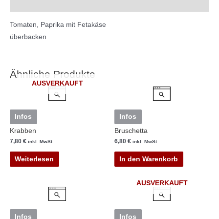
Beschreibung
Cookie-Einstellungen
Tomaten, Paprika mit Fetakäse
überbacken
Ähnliche Produkte
AUSVERKAUFT
Infos
Infos
Krabben
Bruschetta
7,80
€
6,80
€
inkl. MwSt.
inkl. MwSt.
Weiterlesen
In den Warenkorb
AUSVERKAUFT
Infos
Infos