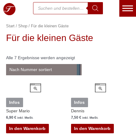
Start
/
Shop
/ Für die kleinen Gäste
Essen bestellen
Für die kleinen Gäste
Warenkorb
Kasse
Alle 7 Ergebnisse werden angezeigt
Mein Konto
Kontakt
Über uns
Infos
Infos
Super Mario
Dennis
Jetzt Anrufen
6,90
€
7,50
€
inkl. MwSt.
inkl. MwSt.
Speisekarte
In den Warenkorb
In den Warenkorb