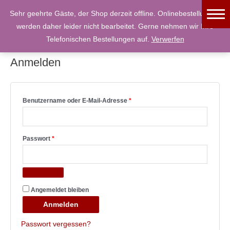
Sehr geehrte Gäste, der Shop derzeit offline. Onlinebestellungen
werden daher leider nicht bearbeitet. Gerne nehmen wir Ihre
Mein Konto
Telefonischen Bestellungen auf.
Verwerfen
Essen bestellen
Anmelden
Warenkorb
Kasse
Benutzername oder E-Mail-Adresse
*
Mein Konto
Passwort
*
Kontakt
Über uns
Jetzt Anrufen
Angemeldet bleiben
Anmelden
Speisekarte
Passwort vergessen?